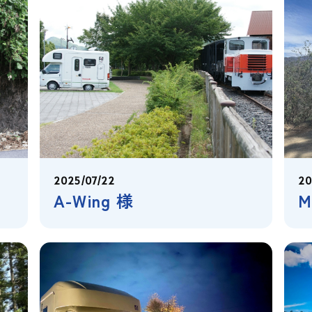
2025/07/22
20
A-Wing 様
M